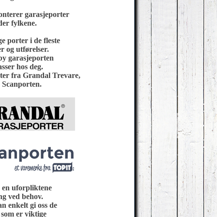
onterer garasjeporter
der fylkene.
 porter i de fleste
er og utførelser.
lby garasjeporten
sser hos deg.
ter fra Grandal Trevare,
a Scanporten.
 en uforpliktene
ng ved behov.
n enkelt gi oss de
som er viktige