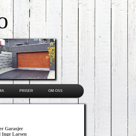
o
MA
PRISER
OM OSS
r Garasjer
d Inge Larsen