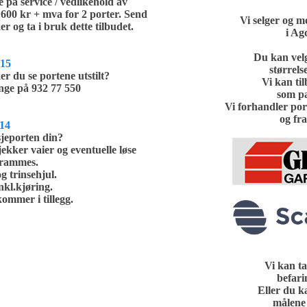
 på service / vedlikehold av
 600 kr + mva for 2 porter. Send
Vi selger og m
 og ta i bruk dette tilbudet.
i Ag
Du kan velge
015
størrels
r du se portene utstilt?
Vi kan ti
nge på 932 77 550
som pa
Vi forhandler por
og fr
014
eporten din?
ekker vaier og eventuelle løse
strammes.
g trinsehjul.
nkl.kjøring.
ommer i tillegg.
Vi kan ta
befari
Eller du ka
målene 