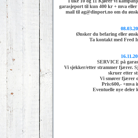
I uke 10 og 11 Kjører vi kampanje
garasjeport til kun 400 kr + mva eller
mail til ag@dinport.no om du ønsker
08.03.2
Ønsker du befaring eller ønske
Ta kontakt med Fred I
16.11.2
SERVICE på garasj
Vi sjekker/etter strammer fjærer. Sj
skruer etter 
Vi smører fjærer o
Pris:600,- +mva i
Eventuelle nye deler k