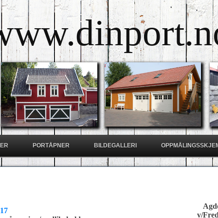
www.dinport.n
ER
PORTÅPNER
BILDEGALLERI
OPPMÅLINGSSKJE
Agde
017
v/Fre