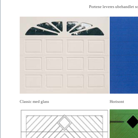
Portene leveres ubehandlet so
Classic med glass
Horisont